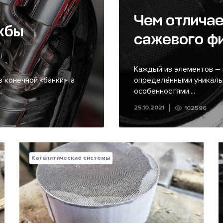
Чем отличае
жбы
сажевого ф
Каждый из элементов – 
 конечной «банки», а
определёнными уникаль
.
особенностями....
25.10.2021
102596
Каталитические системы