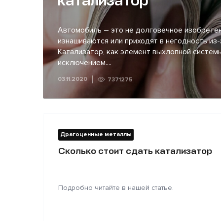
катализатор
Автомобиль – это не долговечное изобретен
изнашиваются или приходят в негодность из-
Катализатор, как элемент выхлопной системы
исключением....
03.11.2020
7371275
Драгоценные металлы
Сколько стоит сдать катализатор
Подробно читайте в нашей статье.