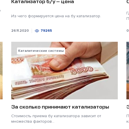
Катализатор б/у — цена
е
Г
Из чего формируется цена на бу катализатор.
П
26.11.2020
79265
0
Каталитические системы
За сколько принимают катализаторы
Стоимость приема бу катализатора зависит от
П
множества факторов...
к