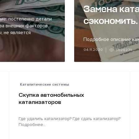
Замена ката
сэкономить.
ие: постепенно детали
за внешних факторов.
, не является
Подробное описание как
04.11.2020
5026271
Каталитические системы
Скупка автомобильных
катализаторов
Где удалить катализатор? Где сдать катализатор?
Подробнее...