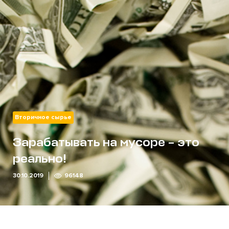
Вторичное сырье
Зарабатывать на мусоре – это
реально!
30.10.2019
96148