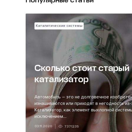
Популярные статьи
Каталитические системы
Сколько стоит старый
катализатор
Автомобиль – это не долговечное изобретен
изнашиваются или приходят в негодность из-
Катализатор, как элемент выхлопной системы
исключением....
03.11.2020
7371235