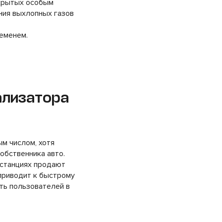
окрытых особым
ния выхлопных газов
ременем.
ализатора
м числом, хотя
обственника авто.
 станциях продают
приводит к быстрому
ить пользователей в