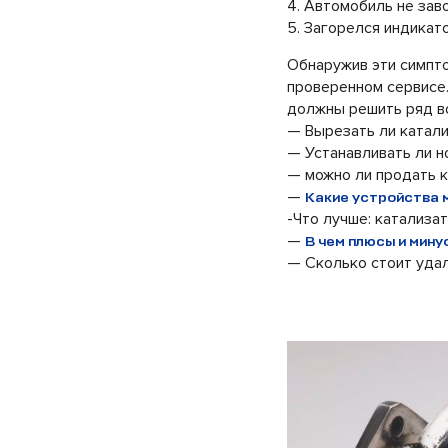
4. Автомобиль не зав
5. Загорелся индикат
Обнаружив эти симпто
проверенном сервисе.
должны решить ряд в
— Вырезать ли катал
— Устанавливать ли н
— можно ли продать 
—
Какие устройства 
-Что лучше: катализа
—
В чем плюсы и мин
— Сколько стоит уда