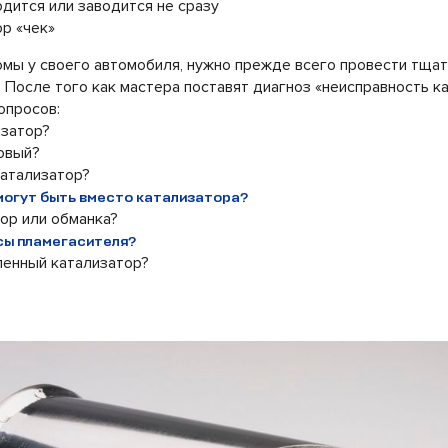
одится или заводится не сразу
ор «чек»
мы у своего автомобиля, нужно прежде всего провести тщат
 После того как мастера поставят диагноз «неисправность к
опросов:
изатор?
овый?
катализатор?
могут быть вместо катализатора?
тор или обманка?
усы пламегасителя?
ленный катализатор?