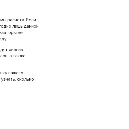
емы расчета. Если
годно лишь данной
лизаторы не
еду.
одят анализ
лов, а также
енку вашего
 узнать, сколько