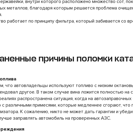
нержавейки, внутри которого расположено множество сот, п
ных металлов, благодаря которым решается проблема очище
.
во работает по принципу фильтра, который забивается со в
аненные причины поломки кат
топлива
м, что автовладельцы используют топливо с низким октановы
ндовал другое. В таком случае вина ложится полностью на с
реалиях распространена ситуация, когда на автозаправочных
 с различными примесями, которые медленнее сгорают, что 
изатора. К сожалению, никто не может дать гарантии и убед
 лучше заправлять автомобиль на проверенных АЗС.
овреждения