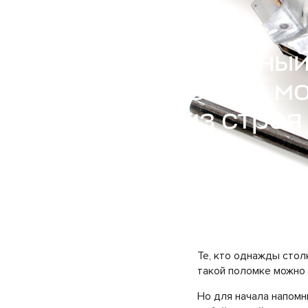
Почему
автомобильны
катализатор м
выйти из строя
20.07.2019
93363
Те, кто однажды стол
такой поломке можно 
Но для начала напомн