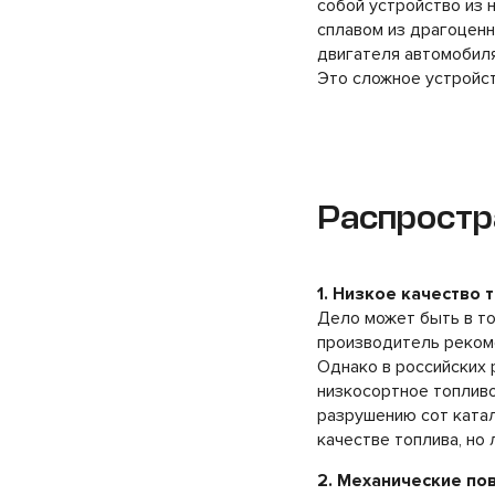
собой устройство из 
сплавом из драгоцен
двигателя автомобиля
Это сложное устройст
Распростр
1. Низкое качество 
Дело может быть в то
производитель рекоме
Однако в российских 
низкосортное топливо
разрушению сот катал
качестве топлива, но
2. Механические п