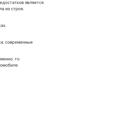
недостатков является
а из строя.
ах.
ка, современные
менно, то
томобиле.