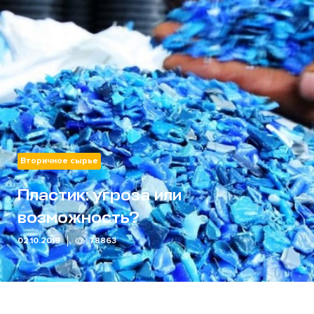
Вторичное сырье
Пластик: угроза или
возможность?
02.10.2019
78863